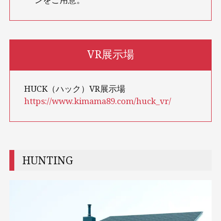
VR展示場
HUCK（ハック）VR展示場
https://www.kimama89.com/huck_vr/
HUNTING