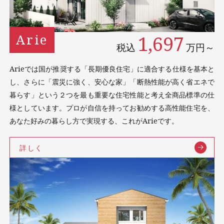
1,697
Arie
税込
万円～
Arieでは国が推奨する「⻑期優良住宅」に適合する仕様を基本と
し、さらに「震災に強く、安⼼な家」「断熱性能が⾼く省エネで
暮らす」という２つを最も重要な住宅性能と考え全商品標準の仕
様としています。プロが⾃信を持ってお勧めする⾼性能住宅を、
あなた好みの暮らし⽅で実現する、これがArieです。
詳しく