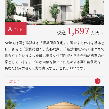
1,697
Arie
税込
万円～
Arieでは国が推奨する「⻑期優良住宅」に適合する仕様を基本と
し、さらに「震災に強く、安⼼な家」「断熱性能が⾼く省エネで
暮らす」という２つを最も重要な住宅性能と考え全商品標準の仕
様としています。プロが⾃信を持ってお勧めする⾼性能住宅を、
あなた好みの暮らし⽅で実現する、これがArieです。
詳しく