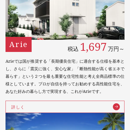
1,697
Arie
税込
万円～
Arieでは国が推奨する「⻑期優良住宅」に適合する仕様を基本と
し、さらに「震災に強く、安⼼な家」「断熱性能が⾼く省エネで
暮らす」という２つを最も重要な住宅性能と考え全商品標準の仕
様としています。プロが⾃信を持ってお勧めする⾼性能住宅を、
あなた好みの暮らし⽅で実現する、これがArieです。
詳しく